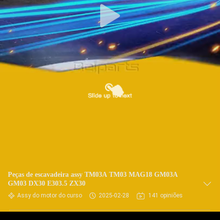
Peças de escavadeira assy TM03A TM03 MAG18 GM03A
GM03 DX30 E303.5 ZX30
Assy do motor do curso
2025-02-28
141 opiniões