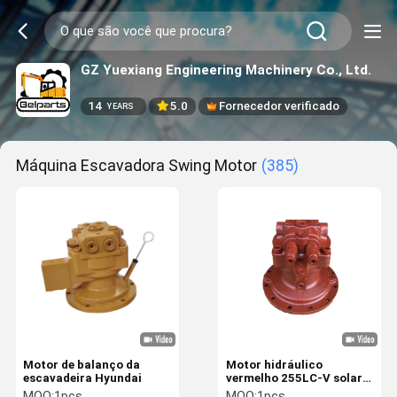
GZ Yuexiang Engineering Machinery Co., Ltd.
14
5.0
Fornecedor verificado
YEARS
Máquina Escavadora Swing Motor
(385)
Motor de balanço da
Motor hidráulico
escavadeira Hyundai
vermelho 255LC-V solar
DX255 401-00352 do
MOQ:
1pcs
MOQ:
1pcs