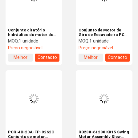
Conjunto giratório
Conjunto de Motor de
hidráulico do motor do
Giro de Escavadeira PCR-
balanço do motor da
2B-10A-8689A
MOQ:
1 unidade
MOQ:
1 unidade
máquina escavadora do
Dispositivo de Giro
Preço:
negociável
Preço:
negociável
mercado de acessórios
Rotativo Caixa de
EX60 SGD25 20925447
Redução de Giro de
Melhor
Contacto
Melhor
Contacto
com redutor
Escavadeira Belparts
preço
preço
Início
Produtos
Vídeos
Sobre Nós
PCR-4B-20A-FP-9262C
RB238-61280 KX15 Swing
Conjunto de motor
Motor Assembly Slew