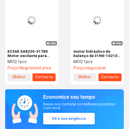
EC360 SA8230-31780
motor hidráulico do
Motor oscilante para
balanço de 31N6-10210
peças sobressalentes de
JMF151 para Hyundai
MOQ:
1pcs
MOQ:
1pcs
escavadeiras
R210LC-7 R210-7
Preço:
Negotiated price
Preço:
negociável
R220LC-7
Melhor
Contacto
Melhor
Contacto
preço
preço
Economize seu tempo
Deixe-nos contatar os melhores produtos
com você.
Dê a sua exigência