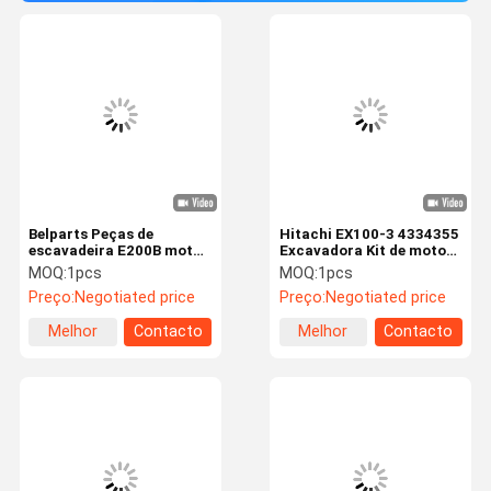
Belparts Peças de
Hitachi EX100-3 4334355
escavadeira E200B motor
Excavadora Kit de motor
balançador 964393
de balanço para mini-
MOQ:
1pcs
MOQ:
1pcs
motor giratório
excavadora
Preço:
Negotiated price
Preço:
Negotiated price
Melhor
Contacto
Melhor
Contacto
preço
preço