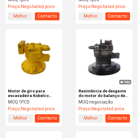
balanço das peças da
Preço:
Negotiated price
Preço:
Negotiated price
máquina escavadora
Melhor
Contacto
Melhor
Contacto
preço
preço
Motor de giro para
Resistência de desgaste
escavadeira Kobelco
do motor do balanço de
M2X63-16T para R130-5
14550094 peças da
MOQ:
1PCS
MOQ:
negociação
DH150-7 R150-7
máquina escavadora de
Preço:
Negotiated price
Preço:
Negotated price
EC240 M5X180
Melhor
Contacto
Melhor
Contacto
preço
preço