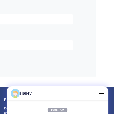
Hailey
Envie-nos
Deixe-nos saber sua necessidade. Vamos conectar os melhores
10:01 AM
produtos com você.