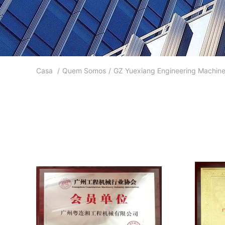
Casa
/
Quem Somos
/
GZ Yuexiang Engineering Machiner