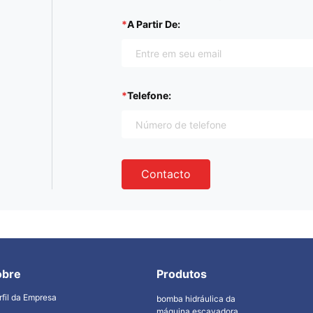
A Partir De:
Telefone:
Contacto
obre
Produtos
rfil da Empresa
bomba hidráulica da
máquina escavadora