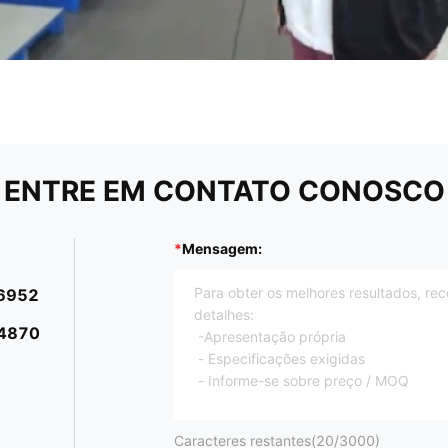
ENTRE EM CONTATO CONOSCO
Mensagem:
6952
4870
Caracteres restantes(
20
/3000)