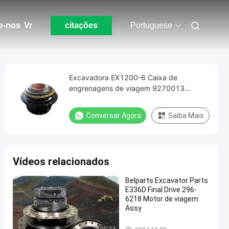
e-nos
Vr
citações
Portuguese
Excavadora EX1200-6 Caixa de
engrenagens de viagem 9270013
Redutora de viagem Assy 9202191
Conversar Agora
Saiba Mais
Vídeos relacionados
Belparts Excavator Parts
E336D Final Drive 296-
6218 Motor de viagem
Assy
Assy do motor do curso