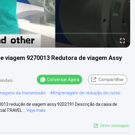
de viagem 9270013 Redutora de viagem Assy
Conversar Agora
Compartilhar
piniões
enagens da transmissão
#
Engrenagem de redução do curso
0013 redução de viagem assy 9202191 Descrição da caixa de
al:TRAVEL ...
Veja mais
Deixe mensagem.