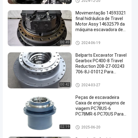
00:24
2024-12-20
Movimentação 14593321
final hidráulica de Travel
Motor Assy 14632579 da
máquina escavadora de
EC380D EC380E EC480D
EC480E
Assy do motor do curso
00:49
2024-06-19
Belparts Excavator Travel
Gearbox PC400-8 Travel
Reduction 208-27-00243
706-8J-01012 Para
Komatsu
Caixa de engrenagens do curs
00:42
2024-03-27
o
Peças de escavadeira
Caixa de engrenagens de
viagem PC78US-6
PC78MR-6 PC70US Para
Komatsu
Caixa de engrenagens do curs
02:19
2025-06-20
o