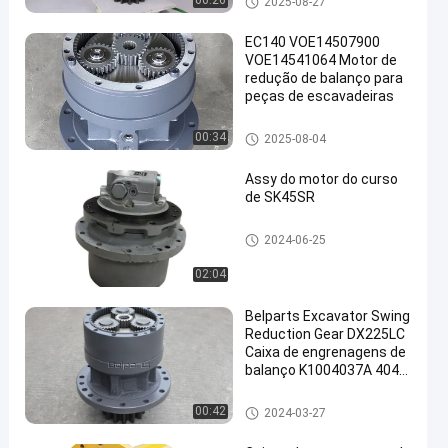
00:26
2025-08-27
nço
EC140 VOE14507900
VOE14541064 Motor de
redução de balanço para
peças de escavadeiras
caixa de engrenagens do bala
00:34
2025-08-04
nço
Assy do motor do curso
de SK45SR
Assy do motor do curso
2024-06-25
02:04
Belparts Excavator Swing
Reduction Gear DX225LC
Caixa de engrenagens de
balanço K1004037A 404-
00097C Para Doosan
caixa de engrenagens do bala
00:42
2024-03-27
nço