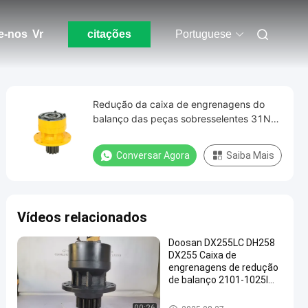
e-nos
Vr
citações
Portuguese
Redução da caixa de engrenagens do
balanço das peças sobresselentes 31N1-
10140 da máquina escavadora de R80-7
R80-7A
Conversar Agora
Saiba Mais
Vídeos relacionados
Doosan DX255LC DH258
DX255 Caixa de
engrenagens de redução
de balanço 2101-1025I
K1004037A Para peças
de escavadeira
caixa de engrenagens do bala