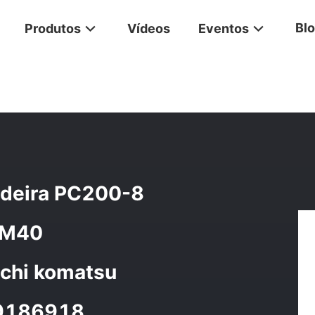
Bl
Produtos
Vídeos
Eventos
iagem Da Escavadeira PC200-8 E320D ZX450 R210LC-7 TM40 Acio
adeira PC200-8
TM40
achi komatsu
9186918