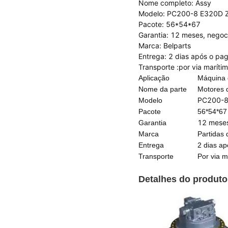
Nome completo: Assy
Modelo: PC200-8 E320D
Pacote: 56*54*67
Garantia: 12 meses, negoc
Marca: Belparts
Entrega: 2 dias após o pa
Transporte
:por via maríti
Aplicação
Máquina 
Nome da parte
Motores 
PC200-8
Modelo
Pacote
56*54*67
12 meses
Garantia
Marca
Partidas 
Entrega
2 dias a
Transporte
Por via m
Detalhes do produto