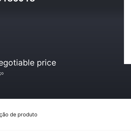
egotiable price
ço
ção de produto