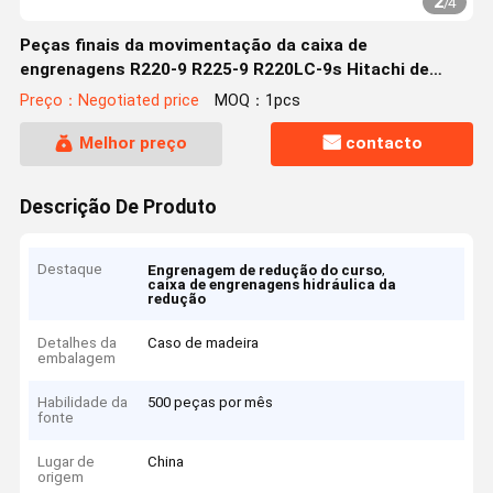
2
/
4
Peças finais da movimentação da caixa de
engrenagens R220-9 R225-9 R220LC-9s Hitachi de
31Q6-40020 Hitachi
Preço：Negotiated price
MOQ：1pcs
Melhor preço
contacto
Descrição De Produto
Destaque
,
Engrenagem de redução do curso
caixa de engrenagens hidráulica da
redução
Detalhes da
Caso de madeira
embalagem
Habilidade da
500 peças por mês
fonte
Lugar de
China
origem