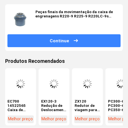
Peças finais da movimentação da caixa de
engrenagens R220-9 R225-9 R220LC-9s
Hitachi de 31Q6-40020 Hitachi
Continue
Produtos Recomendados
EC700
EX120-3
ZX120
PC300-6
14522565
Redução de
Redutor de
PC300-6E
Caixa de
Deslocamento
viagem para
PC350-6
engrenagens
para Peças de
HItachi
Redutor de
de viagem de
Reposição de
Excavator
viagem pa
Melhor preço
Melhor preço
Melhor preço
Melhor pr
escavadeira
Escavadeira
Peças
excavador
Caixa de
Hitachi
sobressalentes
Komatsu