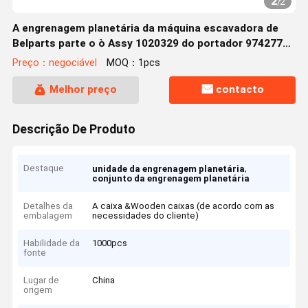
2
/
2
A engrenagem planetária da máquina escavadora de
Belparts parte o ò Assy 1020329 do portador 9742777
EX150LC-5 EX160LC-5 EX200LC-5 EX200-5 EX210H-5
Preço：negociável
MOQ：1pcs
Melhor preço
contacto
Descrição De Produto
Destaque
,
unidade da engrenagem planetária
conjunto da engrenagem planetária
Detalhes da
A caixa &Wooden caixas (de acordo com as
embalagem
necessidades do cliente)
Habilidade da
1000pcs
fonte
Lugar de
China
origem