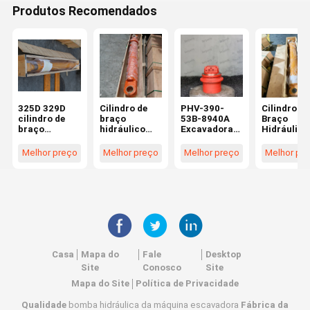
Produtos Recomendados
325D 329D
Cilindro de
PHV-390-
Cilindro de
cilindro de
braço
53B-8940A
Braço
braço
hidráulico
Excavadora
Hidráulico
hidráulico
ZX350LCK-5A
Viagem
PC200-8
para peças
para peças
Motor
PC200LC-
Melhor preço
Melhor preço
Melhor preço
Melhor pr
sobressalente
sobressalente
Assemblagem
PC210-8K
s de
s de
Final Drive
para Peças
escavadeira
escavadeira
caixa de
Reposição
259-0778
Hitachi
velocidades
Escavadei
2590778
9164990
Walking Drive
Komatsu 7
mercado pós-
9170171
Motor
01-0H60
venda Alta
9176244
Belparts
0707-13-
qualidade
9193145 pós-
13870
venda de alta
70736137
qualidade
OEM
Casa
Mapa do
Fale
Desktop
Site
Conosco
Site
Mapa do Site
Política de Privacidade
Qualidade
bomba hidráulica da máquina escavadora
Fábrica da